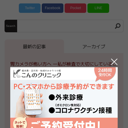
Twitter
Facebook
Pocket
LINE
Search
最新の記事
アーカイブ
胃カメラが怖い方へ ―私が検査で大切にしているこ
と―
2026年7月28日
院長コラム
医療事務を募集しております
2026年7月28日
お知らせ