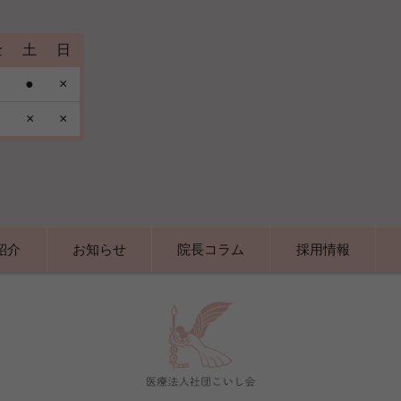
金
土
日
●
×
×
×
紹介
お知らせ
院長コラム
採用情報