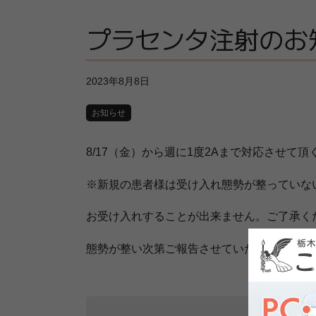
プラセンタ注射のお
2023年8月8日
お知らせ
8/17（金）から週に1度2Aまで対応させて
※新規の患者様は受け入れ態勢が整っていな
お受け入れすることが出来ません。ご了承く
態勢が整い次第ご報告させていただきます。
【新しいペー