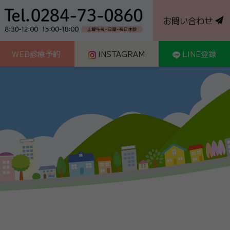
お問い合わせ
WEB診療予約
INSTAGRAM
LINE登録